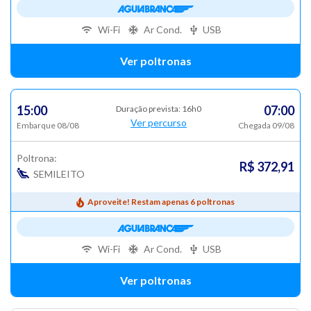
Wi-Fi
Ar Cond.
USB
Ver poltronas
15:00
07:00
Duração prevista: 16h0
Ver percurso
Embarque 08/08
Chegada 09/08
Poltrona:
R$ 372,91
SEMILEITO
Aproveite! Restam apenas 6 poltronas
Wi-Fi
Ar Cond.
USB
Ver poltronas