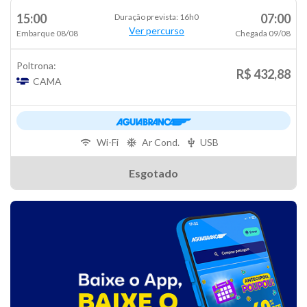
15:00
07:00
Duração prevista: 16h0
Ver percurso
Embarque 08/08
Chegada 09/08
Poltrona:
R$ 432,88
CAMA
Wi-Fi
Ar Cond.
USB
Esgotado