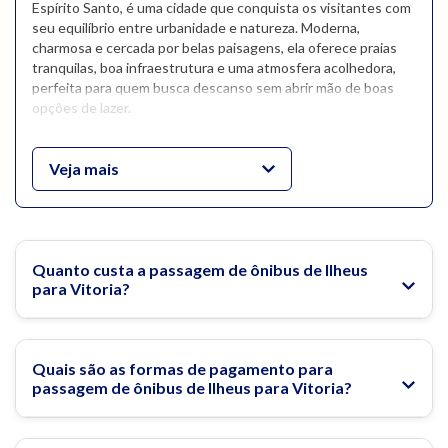
Espírito Santo, é uma cidade que conquista os visitantes com
seu equilíbrio entre urbanidade e natureza. Moderna,
charmosa e cercada por belas paisagens, ela oferece praias
tranquilas, boa infraestrutura e uma atmosfera acolhedora,
perfeita para quem busca descanso sem abrir mão de boas
opções de lazer.
Entre as principais atrações estão a Praia de Camburi, ponto
de encontro para quem gosta de caminhar ou pedalar à beira-
Veja mais
mar, e a Ilha do Boi, famosa por suas águas calmas e
transparentes. O centro histórico também merece destaque,
com construções antigas, praças arborizadas e o imponente
Palácio Anchieta, um dos prédios governamentais mais
antigos do país.
Quanto custa a passagem de ônibus de Ilheus
para Vitoria?
Para completar, basta atravessar a Terceira Ponte para
chegar a Vila Velha, onde fica o tradicional Convento da
Penha, um dos santuários mais visitados do Brasil, com vista
panorâmica de tirar o fôlego.
Quais são as formas de pagamento para
passagem de ônibus de Ilheus para Vitoria?
O que fazer em Vitória?