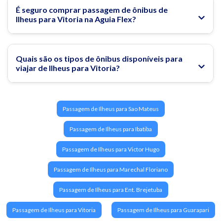
Rodoviária de Vitória
É seguro comprar passagem de ônibus de
Ilheus para Vitoria na Aguia Flex?
Passagem de ônibus para Vitória
10 melhores bares e restaurantes de Vitória – ES
Melhores Hotéis em Vitória
Quais são os tipos de ônibus disponíveis para
viajar de Ilheus para Vitoria?
Passagem de Ilheus para Sao Mateus
Passagem de Ilheus para Ibatiba
Passagem de Ilheus para Victor Hugo
Passagem de Ilheus para Marechal Floriano
Passagem de Ilheus para Ent. Brejetuba
Passagem de Ilheus para Vitoria
Passagem de Ilheus para Guarapari