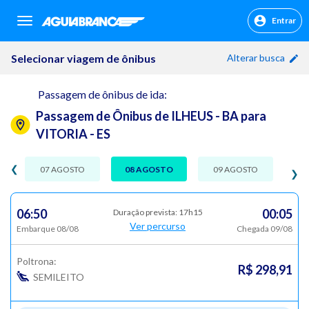
Entrar
sr.header.toggle.navigation
Selecionar viagem de ônibus
Alterar busca
Passagem de ônibus de ida:
Passagem de Ônibus de ILHEUS - BA para
VITORIA - ES
❮
07 AGOSTO
08 AGOSTO
09 AGOSTO
❯
06:50
00:05
Duração prevista: 17h15
Ver percurso
Embarque 08/08
Chegada 09/08
Poltrona:
R$ 298,91
SEMILEITO