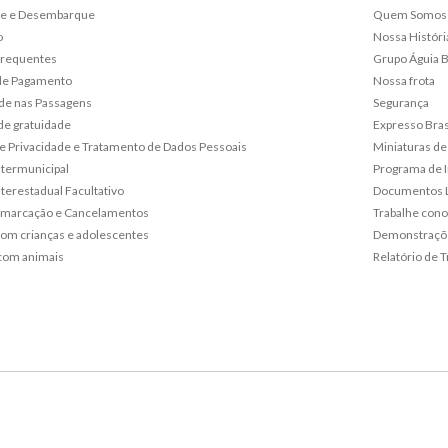
e e Desembarque
Quem Somos
o
Nossa Históri
frequentes
Grupo Águia 
de Pagamento
Nossa frota
de nas Passagens
Segurança
de gratuidade
Expresso Bras
 de Privacidade e Tratamento de Dados Pessoais
Miniaturas de
ntermunicipal
Programa de 
terestadual Facultativo
Documentos L
emarcação e Cancelamentos
Trabalhe con
om crianças e adolescentes
Demonstraçõe
com animais
Relatório de T