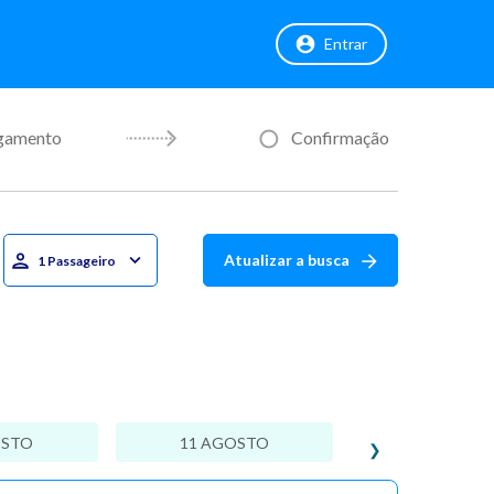
Entrar
gamento
Confirmação
Atualizar a busca
1 Passageiro
OSTO
11 AGOSTO
❯