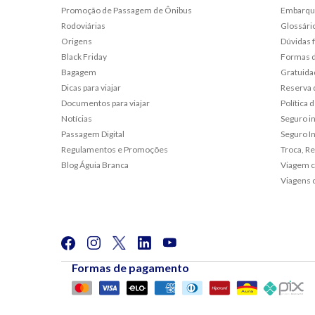
Promoção de Passagem de Ônibus
Embarqu
Rodoviárias
Glossári
Origens
Dúvidas 
Black Friday
Formas 
Bagagem
Gratuida
Dicas para viajar
Reserva 
Documentos para viajar
Política
Notícias
Seguro i
Passagem Digital
Seguro In
Regulamentos e Promoções
Troca, R
Blog Águia Branca
Viagem c
Viagens 
Formas de pagamento