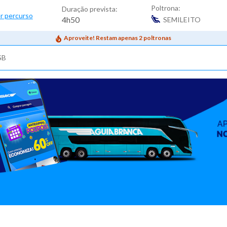
Poltrona:
Duração prevista:
r percurso
4h50
SEMILEITO
Aproveite! Restam apenas 2 poltronas
SB