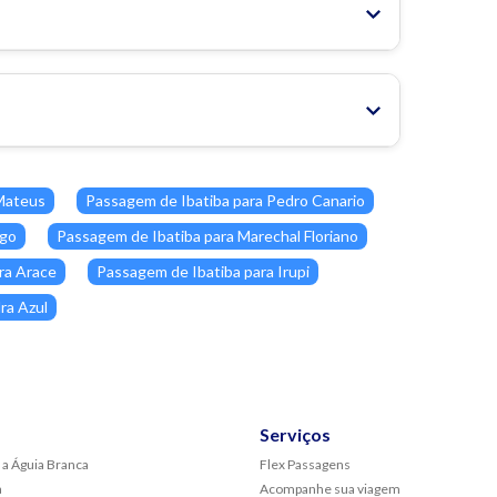
Mateus
Passagem de Ibatiba para Pedro Canario
ugo
Passagem de Ibatiba para Marechal Floriano
ra Arace
Passagem de Ibatiba para Irupi
ra Azul
Serviços
 a Águia Branca
Flex Passagens
a
Acompanhe sua viagem