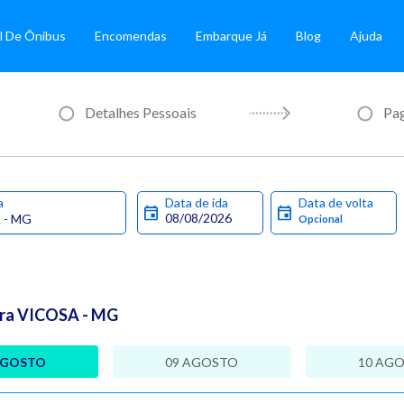
l De Ônibus
Encomendas
Embarque Já
Blog
Ajuda
Detalhes Pessoais
Pa
a
Data de ida
Data de volta
ara VICOSA - MG
AGOSTO
09 AGOSTO
10 AG