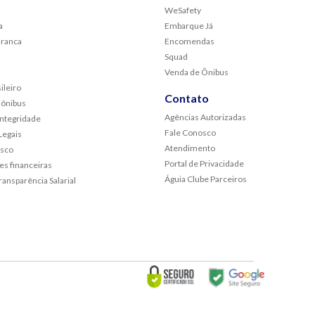
WeSafety
a
Embarque Já
Branca
Encomendas
Squad
Venda de Ônibus
ileiro
Contato
 ônibus
Agências Autorizadas
Integridade
Fale Conosco
egais
Atendimento
osco
Portal de Privacidade
s financeiras
Águia Clube Parceiros
ransparência Salarial