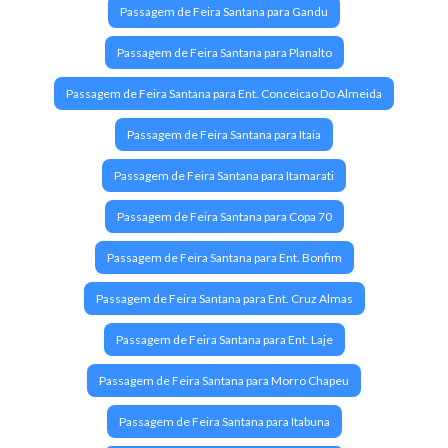
Vitória da Conquista encanta e acolhe todos os que a visitam,
Passagem de Feira Santana para Gandu
tornando-se um destino imperdível na Bahia.
Passagem de Feira Santana para Planalto
Passagem de ônibus para Vitória da Conquista?
Passagem de Feira Santana para Ent. Conceicao Do Almeida
Passagem de Feira Santana para Itaia
Passagem de Feira Santana para Itamarati
Passagem de Feira Santana para Copa 70
Passagem de Feira Santana para Ent. Bonfim
Passagem de Feira Santana para Ent. Cruz Almas
Passagem de Feira Santana para Ent. Laje
Passagem de Feira Santana para Morro Chapeu
Passagem de Feira Santana para Itabuna