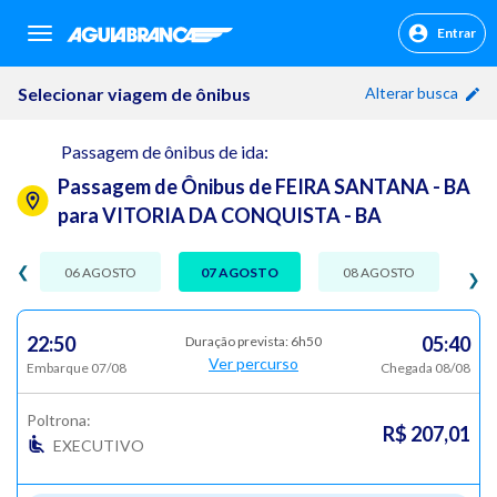
Entrar
sr.header.toggle.navigation
Selecionar viagem de ônibus
Alterar busca
Passagem de ônibus de ida:
Passagem de Ônibus de FEIRA SANTANA - BA
para VITORIA DA CONQUISTA - BA
❮
06 AGOSTO
07 AGOSTO
08 AGOSTO
❯
22:50
05:40
Duração prevista: 6h50
Ver percurso
Embarque 07/08
Chegada 08/08
Poltrona:
R$ 207,01
EXECUTIVO