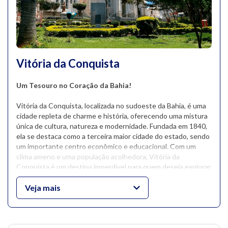
Vitória da Conquista
Um Tesouro no Coração da Bahia!
Vitória da Conquista, localizada no sudoeste da Bahia, é uma
cidade repleta de charme e história, oferecendo uma mistura
única de cultura, natureza e modernidade. Fundada em 1840,
ela se destaca como a terceira maior cidade do estado, sendo
um importante centro econômico e educacional. Com um
clima ameno e uma população acolhedora, Vitória da
Conquista é um destino imperdível para quem deseja explorar
as riquezas do interior baiano.
Veja mais
O
Parque Municipal da Serra do Periperi
é um dos
principais pontos turísticos de Vitória da Conquista,
oferecendo uma vasta área verde ideal para atividades ao ar
livre e contato com a natureza. Com trilhas para caminhadas,