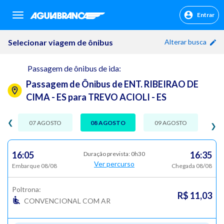
Entrar
sr.header.toggle.navigation
Selecionar viagem de ônibus
Alterar busca
Passagem de ônibus de ida:
Passagem de Ônibus de ENT. RIBEIRAO DE
CIMA - ES para TREVO ACIOLI - ES
❮
07 AGOSTO
08 AGOSTO
09 AGOSTO
❯
16:05
16:35
Duração prevista: 0h30
Ver percurso
Embarque 08/08
Chegada 08/08
Poltrona:
R$ 11,03
CONVENCIONAL COM AR