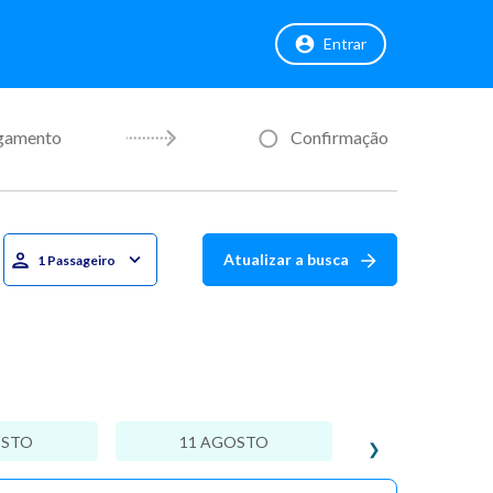
Entrar
gamento
Confirmação
Atualizar a busca
1 Passageiro
OSTO
11 AGOSTO
❯