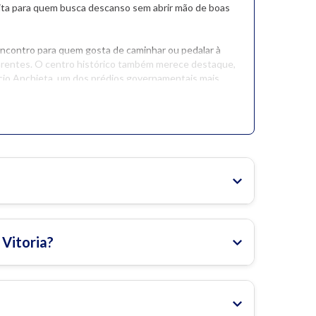
eita para quem busca descanso sem abrir mão de boas
 encontro para quem gosta de caminhar ou pedalar à
sparentes. O centro histórico também merece destaque,
cio Anchieta, um dos prédios governamentais mais
ila Velha, onde fica o tradicional Convento da Penha,
e tirar o fôlego.
Vitoria?