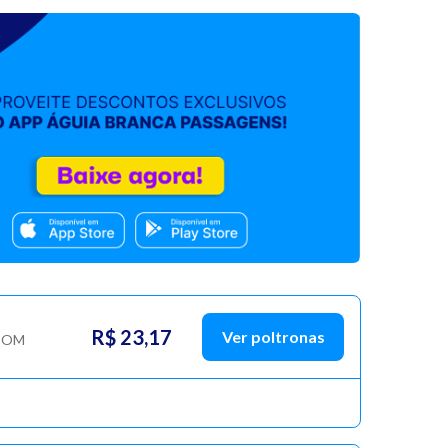
R$ 23,17
Ver poltronas
COM