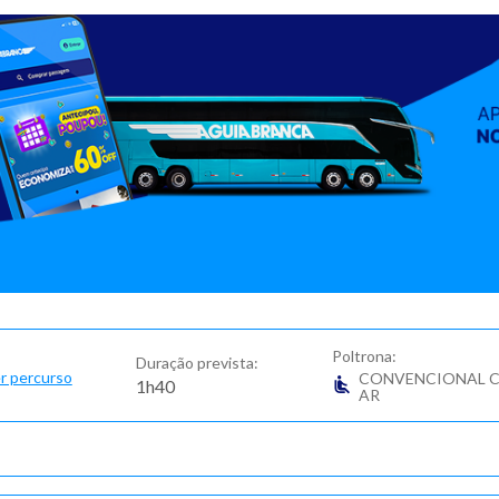
Poltrona:
Duração prevista:
r percurso
CONVENCIONAL 
1h40
AR