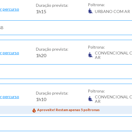
Poltrona:
Duração prevista:
r percurso
1h15
URBANO COM AR
SB
Poltrona:
Duração prevista:
r percurso
CONVENCIONAL 
1h20
AR
Poltrona:
Duração prevista:
r percurso
CONVENCIONAL 
1h10
AR
Aproveite! Restam apenas 5 poltronas