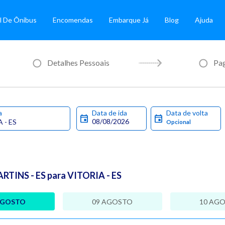
l De Ônibus
Encomendas
Embarque Já
Blog
Ajuda
Detalhes Pessoais
Pa
a
Data de ida
Data de volta
TINS - ES para VITORIA - ES
AGOSTO
09 AGOSTO
10 AG