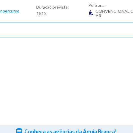
Poltrona:
Duração prevista:
r percurso
CONVENCIONAL 
1h15
AR
Conheça as agências da Águia Branca!