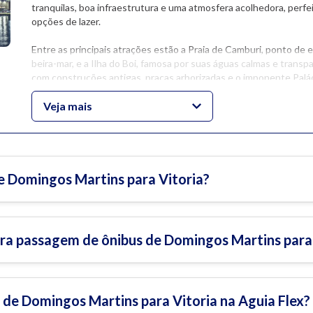
tranquilas, boa infraestrutura e uma atmosfera acolhedora, perf
opções de lazer.
Entre as principais atrações estão a Praia de Camburi, ponto de
beira-mar, e a Ilha do Boi, famosa por suas águas calmas e tran
com construções antigas, praças arborizadas e o imponente Palá
antigos do país.
Veja mais
Para completar, basta atravessar a Terceira Ponte para chegar a V
um dos santuários mais visitados do Brasil, com vista panorâmica d
O que fazer em Vitória?
e Domingos Martins para Vitoria?
Rodoviária de Vitória
Passagem de ônibus para Vitória
ra passagem de ônibus de Domingos Martins para 
10 melhores bares e restaurantes de Vitória – ES
Melhores Hotéis em Vitória
de Domingos Martins para Vitoria na Aguia Flex?