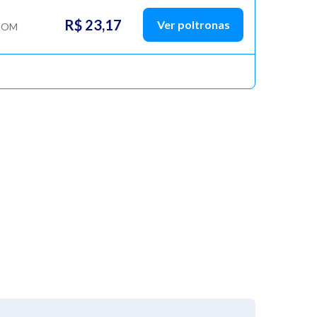
R$ 23,17
Ver poltronas
COM