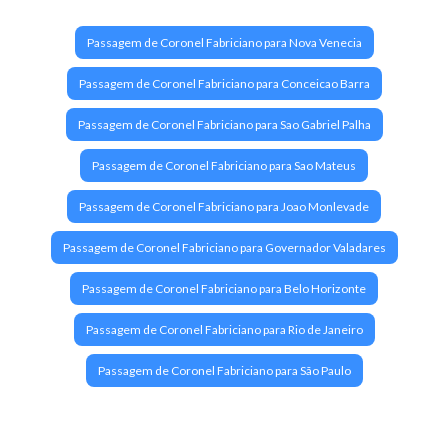
famosos de São Paulo!
Passagem de Coronel Fabriciano para Nova Venecia
Tudo sobre o Mercado Municipal de São Paulo
Passagem de Coronel Fabriciano para Conceicao Barra
(Mercadão)
Passagem de Coronel Fabriciano para Sao Gabriel Palha
Conheça os melhores museus de São Paulo: Dicas,
curiosidades e muito mais!
Passagem de Coronel Fabriciano para Sao Mateus
Passagem de Coronel Fabriciano para Joao Monlevade
Principais Pontos Turísticos de São Paulo
Passagem de Coronel Fabriciano para Governador Valadares
Passagem de Coronel Fabriciano para Belo Horizonte
Passagem de Coronel Fabriciano para Rio de Janeiro
Passagem de Coronel Fabriciano para São Paulo