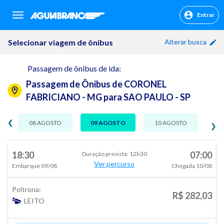
Entrar
sr.header.toggle.navigation
Selecionar viagem de ônibus
Alterar busca
Passagem de ônibus de ida:
Passagem de Ônibus de CORONEL
FABRICIANO - MG para SAO PAULO - SP
❮
08 AGOSTO
09 AGOSTO
10 AGOSTO
❯
18:30
07:00
Duração prevista: 12h30
Ver percurso
Embarque 09/08
Chegada 10/08
Poltrona:
R$ 282,03
LEITO