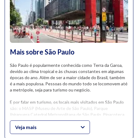
Mais sobre São Paulo
São Paulo é popularmente conhecida como Terra da Garoa,
devido ao clima tropical e às chuvas constantes em algumas
épocas do ano. Além de ser a maior cidade do Brasil, também
é a mais populosa. Pessoas do mundo todo se locomovem até
a metrópole, seja para turismo ou negócio.
E por falar em turismo, os locais mais visitados em São Paulo
são: o MASP (Museu de Arte de São Paulo), Parque
Ibirapuera,Catedral Metropolitana de São Paulo, Pinacoteca
de São Paulo, Mercado Municipal, Avenida Paulista aos
domingos, e claro, os principais bairros.
Veja mais