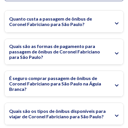
O bairro da Liberdade, de influência Japonesa, atrai muitos
turistas, tanto pelo visual quanto pela gastronomia e lojas. Já
a rua 25 de março, conhecida por ser um dos maiores centros
comerciais da América Latina, lá você encontra de tudo um
Quanto custa a passagem de ônibus de
pouco. A Vila Madalena, um dos bairros boêmios de São Paulo,
Coronel Fabriciano para São Paulo?
também é uma ótima opção para aproveitar.
Na Águia Branca você compra passagem de ônibus do Rio de
Quais são as formas de pagamento para
Janeiro para São Paulo com preços imperdíveis!
passagem de ônibus de Coronel Fabriciano
para São Paulo?
O que fazer em São Paulo
Rodoviária do Tietê
É seguro comprar passagem de ônibus de
Coronel Fabriciano para São Paulo na Águia
Branca?
Passagem de ônibus para São Paulo
Os Melhores Passeios Gratuitos em São Paulo!
Quais são os tipos de ônibus disponíveis para
viajar de Coronel Fabriciano para São Paulo?
Edifício Martinelli: Conheça um dos edifícios mais