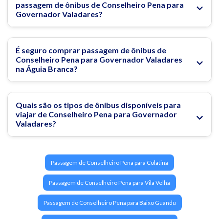
passagem de ônibus de Conselheiro Pena para
visitantes de todo o mundo. A
Águia Branca
oferece
Governador Valadares?
passagens de ônibus para Governador Valadares, consulte o
local de partida e venha desfrutar desse destino incrível
conosco!
É seguro comprar passagem de ônibus de
Conselheiro Pena para Governador Valadares
O que fazer em Governador Valadares?
na Águia Branca?
Rodoviária de Governador Valadares
Quais são os tipos de ônibus disponíveis para
viajar de Conselheiro Pena para Governador
Valadares?
Passagem de Conselheiro Pena para Colatina
Passagem de Conselheiro Pena para Vila Velha
Passagem de Conselheiro Pena para Baixo Guandu