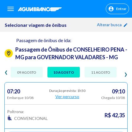
Entrar
sr.header.toggle.navigation
Selecionar viagem de ônibus
Alterar busca
Passagem de ônibus de ida:
Passagem de Ônibus de CONSELHEIRO PENA -
MG para GOVERNADOR VALADARES - MG
❮
09 AGOSTO
10 AGOSTO
11 AGOSTO
❯
07:20
09:10
Duração prevista: 1h50
Ver percurso
Embarque 10/08
Chegada 10/08
Poltrona:
R$ 42,35
CONVENCIONAL