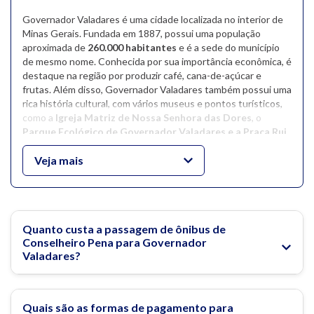
Governador Valadares é uma cidade localizada no interior de
Minas Gerais. Fundada em 1887, possui uma população
aproximada de
260.000 habitantes
e é a sede do município
de mesmo nome. Conhecida por sua importância econômica, é
destaque na região por produzir café, cana-de-açúcar e
frutas. Além disso, Governador Valadares também possui uma
rica história cultural, com vários museus e pontos turísticos,
como a
Igreja Matriz de Nossa Senhora das Dores
, o
Parque Ecológico de Governador Valadares e a Praça Rui
Barbosa
.
Veja mais
Um dos principais atrativos de Valadares é o
Pico do
Ibituruna
, com 1.123 metros de altura, oferecendo vistas
surpreendentes e várias cachoeiras e corredeiras. A região é
perfeita para esportes como mountain bike, rapel e escalada.
Quanto custa a passagem de ônibus de
Outro destaque é o bairro Ilha dos Araújos, uma ilha fluvial
Conselheiro Pena para Governador
rodeada pelo
Rio Doce
, com vários restaurantes, pousadas e
Valadares?
construções interessantes.
O local também ficou conhecido pelas atividades de
mineração, o que resultou no anual
'Brazil Gem Show'
, um
Quais são as formas de pagamento para
evento para comércio de pedras preciosas e gemas que atrai