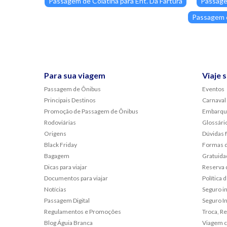
Passagem de Colatina para Ent. Da Fartura
Passage
Passagem d
Para sua viagem
Viaje 
Passagem de Ônibus
Eventos
Principais Destinos
Carnaval
Promoção de Passagem de Ônibus
Embarqu
Rodoviárias
Glossári
Origens
Dúvidas 
Black Friday
Formas 
Bagagem
Gratuida
Dicas para viajar
Reserva 
Documentos para viajar
Política
Notícias
Seguro i
Passagem Digital
Seguro In
Regulamentos e Promoções
Troca, R
Blog Águia Branca
Viagem c