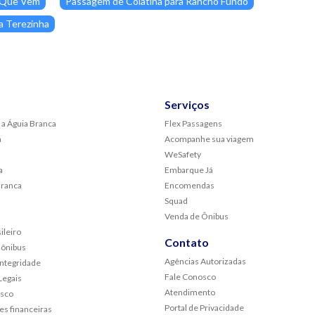
a Que Vem
Passagem de Colatina para Rancho Fundo
a Terezinha
Serviços
 a Águia Branca
Flex Passagens
a
Acompanhe sua viagem
WeSafety
a
Embarque Já
Branca
Encomendas
Squad
Venda de Ônibus
ileiro
Contato
 ônibus
Agências Autorizadas
Integridade
Fale Conosco
egais
Atendimento
osco
Portal de Privacidade
s financeiras