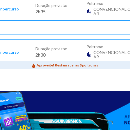
Poltrona:
Duração prevista:
r percurso
CONVENCIONAL 
2h35
AR
Poltrona:
Duração prevista:
r percurso
CONVENCIONAL 
2h30
AR
Aproveite! Restam apenas 8 poltronas