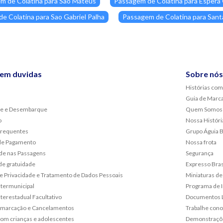
m de Colatina para Sao Mateus
Passagem de Colatina para Esper
e Colatina para Sao Gabriel Palha
Passagem de Colatina para Sant
sem duvidas
Sobre nós
Histórias com
Guia de Marc
e e Desembarque
Quem Somos
o
Nossa Históri
frequentes
Grupo Águia 
de Pagamento
Nossa frota
de nas Passagens
Segurança
de gratuidade
Expresso Bras
 de Privacidade e Tratamento de Dados Pessoais
Miniaturas de
ntermunicipal
Programa de 
terestadual Facultativo
Documentos L
emarcação e Cancelamentos
Trabalhe con
om crianças e adolescentes
Demonstraçõe