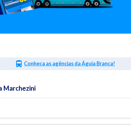
Conheça as agências da Águia Branca!
a Marchezini