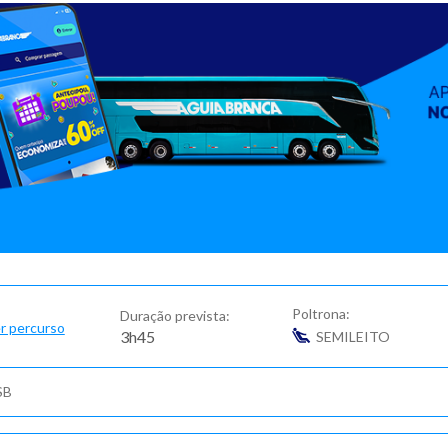
Poltrona:
Duração prevista:
r percurso
3h45
SEMILEITO
SB