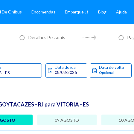
l De Ônibus
Encomendas
Embarque Já
Blog
Ajuda
Detalhes Pessoais
Pa
a
Data de ida
Data de volta
OYTACAZES - RJ para VITORIA - ES
AGOSTO
09 AGOSTO
10 AG