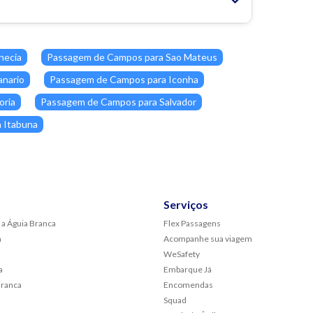
necia
Passagem de Campos para Sao Mateus
nario
Passagem de Campos para Iconha
oria
Passagem de Campos para Salvador
 Itabuna
Serviços
 a Águia Branca
Flex Passagens
a
Acompanhe sua viagem
WeSafety
a
Embarque Já
Branca
Encomendas
Squad