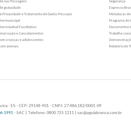
de nas Passagens
Segurança
de gratuidade
Expresso Bras
 de Privacidade e Tratamento de Dados Pessoais
Miniaturas de
ntermunicipal
Programa de 
terestadual Facultativo
Documentos L
emarcação e Cancelamentos
Trabalhe con
om crianças e adolescentes
Demonstraçõe
com animais
Relatório de T
riacica - ES - CEP: 29148-901 - CNPJ: 27.486.182/0001-09
96-1991
- SAC | Telefone: 0800 725 1211 |
sac@aguiabranca.com.br