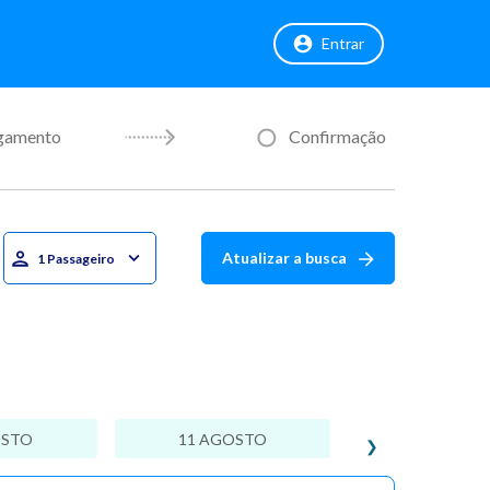
Entrar
gamento
Confirmação
Atualizar a busca
1 Passageiro
OSTO
11 AGOSTO
❯