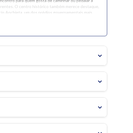
 encontro para quem gosta de caminhar ou pedalar à
sparentes. O centro histórico também merece destaque,
cio Anchieta, um dos prédios governamentais mais
ila Velha, onde fica o tradicional Convento da Penha,
e tirar o fôlego.