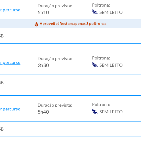
Poltrona:
Duração prevista:
r percurso
5h10
SEMILEITO
Aproveite! Restam apenas 3 poltronas
SB
Poltrona:
Duração prevista:
r percurso
3h30
SEMILEITO
SB
Poltrona:
Duração prevista:
r percurso
5h40
SEMILEITO
SB