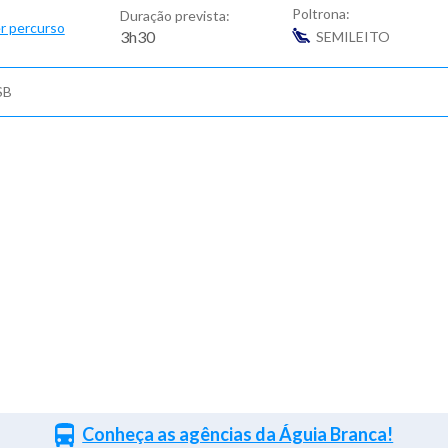
Poltrona:
Duração prevista:
r percurso
3h30
SEMILEITO
SB
Conheça as agências da Águia Branca!