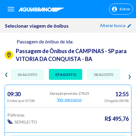
Entrar
sr.header.toggle.navigation
Selecionar viagem de ônibus
Alterar busca
Passagem de ônibus de ida:
Passagem de Ônibus de CAMPINAS - SP para
VITORIA DA CONQUISTA - BA
❮
06 AGOSTO
07 AGOSTO
08 AGOSTO
❯
09:30
12:55
Duração prevista: 27h25
Ver percurso
Embarque 07/08
Chegada 08/08
Poltrona:
R$ 495,76
SEMILEITO