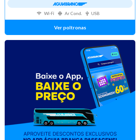
Wi-Fi
Ar Cond.
USB
Ver poltronas