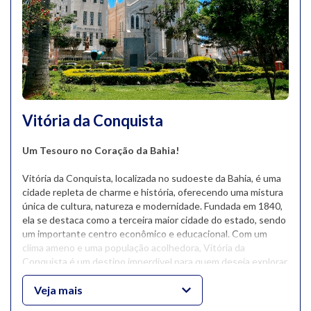
Vitória da Conquista
Um Tesouro no Coração da Bahia!
Vitória da Conquista, localizada no sudoeste da Bahia, é uma
cidade repleta de charme e história, oferecendo uma mistura
única de cultura, natureza e modernidade. Fundada em 1840,
ela se destaca como a terceira maior cidade do estado, sendo
um importante centro econômico e educacional. Com um
clima ameno e uma população acolhedora, Vitória da
Conquista é um destino imperdível para quem deseja explorar
as riquezas do interior baiano.
Veja mais
O
Parque Municipal da Serra do Periperi
é um dos