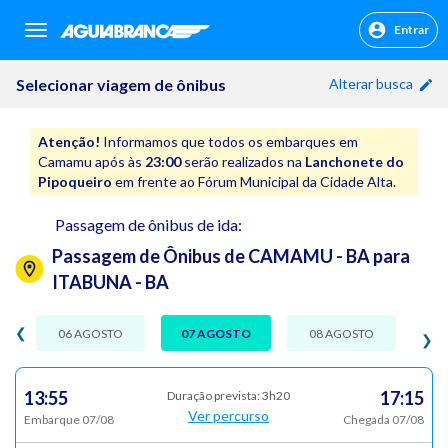
Entrar
sr.header.toggle.navigation
Selecionar viagem de ônibus
Alterar busca
Atenção!
Informamos que todos os embarques em
Camamu após às
23:00
serão realizados na
Lanchonete do
Pipoqueiro
em frente ao Fórum Municipal da Cidade Alta.
Passagem de ônibus de ida:
Passagem de Ônibus de CAMAMU - BA para
ITABUNA - BA
❮
06 AGOSTO
07 AGOSTO
08 AGOSTO
❯
13:55
17:15
Duração prevista: 3h20
Ver percurso
Embarque 07/08
Chegada 07/08