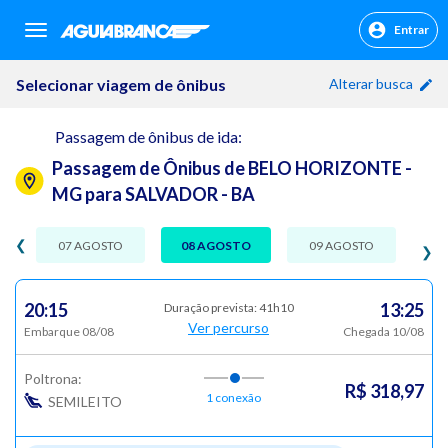
Entrar
sr.header.toggle.navigation
Selecionar viagem de ônibus
Alterar busca
Passagem de ônibus de ida:
Passagem de Ônibus de BELO HORIZONTE -
MG para SALVADOR - BA
❮
07 AGOSTO
08 AGOSTO
09 AGOSTO
❯
20:15
13:25
Duração prevista: 41h10
Ver percurso
Embarque 08/08
Chegada 10/08
Poltrona:
R$ 318,97
1 conexão
SEMILEITO