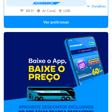
Detalhes
Wi-Fi
Ar Cond.
USB
Ver poltronas