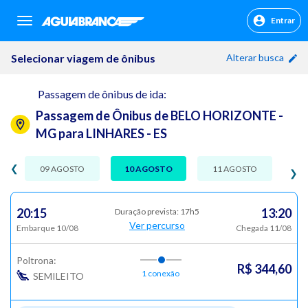
Entrar
sr.header.toggle.navigation
Selecionar viagem de ônibus
Alterar busca
Passagem de ônibus de ida:
Passagem de Ônibus de BELO HORIZONTE -
MG para LINHARES - ES
❮
09 AGOSTO
10 AGOSTO
11 AGOSTO
❯
20:15
13:20
Duração prevista: 17h5
Ver percurso
Embarque 10/08
Chegada 11/08
Poltrona:
R$ 344,60
1 conexão
SEMILEITO