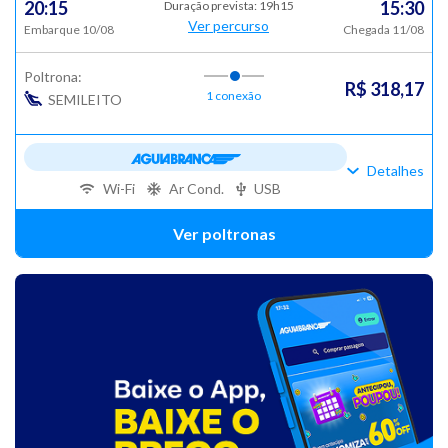
20:15
15:30
Duração prevista: 19h15
Ver percurso
Embarque 10/08
Chegada 11/08
Poltrona:
R$ 318,17
1 conexão
SEMILEITO
Detalhes
Wi-Fi
Ar Cond.
USB
Ver poltronas