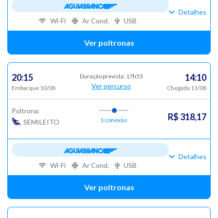
Detalhes
Wi-Fi
Ar Cond.
USB
Ver poltronas
20:15
14:10
Duração prevista: 17h55
Ver percurso
Embarque 10/08
Chegada 11/08
Poltrona:
R$ 318,17
1 conexão
SEMILEITO
Detalhes
Wi-Fi
Ar Cond.
USB
Ver poltronas