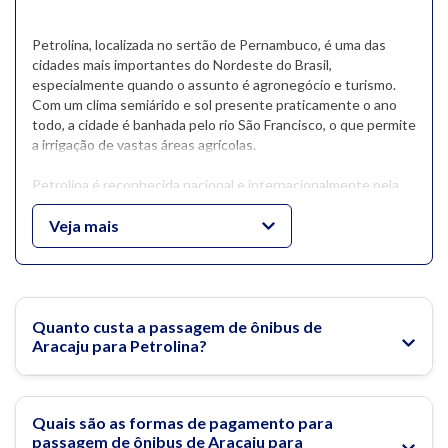
Petrolina, localizada no sertão de Pernambuco, é uma das
cidades mais importantes do Nordeste do Brasil,
especialmente quando o assunto é agronegócio e turismo.
Com um clima semiárido e sol presente praticamente o ano
todo, a cidade é banhada pelo rio São Francisco, o que permite
a irrigação de vastas áreas agrícolas.
Petrolina é reconhecida nacional e internacionalmente pela
produção de frutas, especialmente a uva e a manga,
exportadas para diversos países.O turismo em Petrolina vem
Veja mais
crescendo graças às belezas naturais e atrações culturais da
região. A cidade oferece passeios pelo rio São Francisco,
visitas a vinícolas no Vale do São Francisco, e eventos
tradicionais como o São João de Petrolina, um dos maiores do
Brasil.
Quanto custa a passagem de ônibus de
Aracaju para Petrolina?
Além disso, a cidade é destaque por sua infraestrutura
urbana, universidades e desenvolvimento econômico, sendo
uma excelente opção para quem busca investir, estudar ou
Quais são as formas de pagamento para
morar no interior nordestino.
passagem de ônibus de Aracaju para