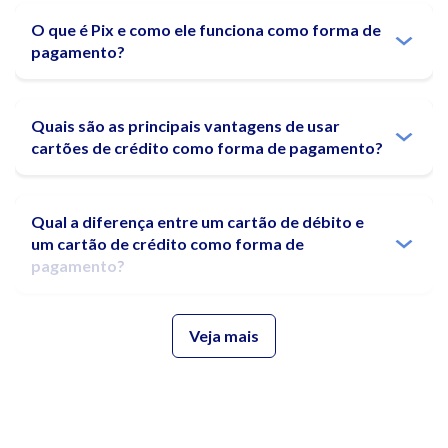
debitando o valor imediatamente da conta bancária.
A variedade de opções de pagamento disponíveis, como o Pix, PicPay
O que é Pix e como ele funciona como forma de
e cartões, permite que os consumidores escolham a forma mais
pagamento?
adequada às suas preferências e necessidades, tornando o processo
de pagamento mais versátil e acessível.
Quais são as principais vantagens de usar
cartões de crédito como forma de pagamento?
Qual a diferença entre um cartão de débito e
um cartão de crédito como forma de
pagamento?
Veja mais