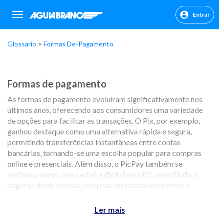
Entrar
sr.header.toggle.navigation
Glossario
Formas De-Pagamento
Formas de pagamento
As formas de pagamento evoluíram significativamente nos
últimos anos, oferecendo aos consumidores uma variedade
de opções para facilitar as transações. O Pix, por exemplo,
ganhou destaque como uma alternativa rápida e segura,
permitindo transferências instantâneas entre contas
bancárias, tornando-se uma escolha popular para compras
online e presenciais. Além disso, o PicPay também se
destacou como uma carteira digital versátil, permitindo o
pagamento de contas, compras em estabelecimentos e
transferências entre usuários, proporcionando praticidade
aos usuários.
Ler mais