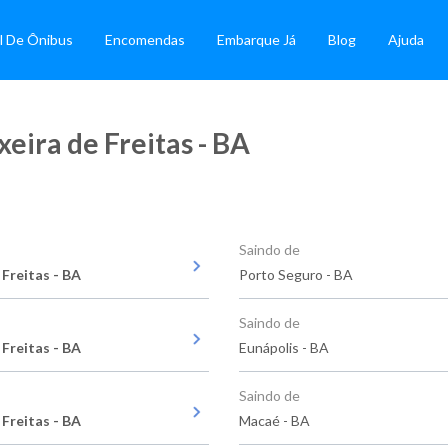
l De Ônibus
Encomendas
Embarque Já
Blog
Ajuda
eira de Freitas - BA
Saindo de
 Freitas - BA
Porto Seguro - BA
Saindo de
 Freitas - BA
Eunápolis - BA
Saindo de
 Freitas - BA
Macaé - BA