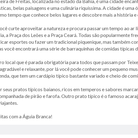
eira de Freitas, localizada no estado da Bahia, é uma cidade enc
sticas, belas paisagens e uma culinária riquíssima. A cidade é uma
o tempo que conhece belos lugares e descobre mais a história e c
ocê curte aproveitar a natureza e procura passar um tempo ao ar l
ia, a Praça dos Leões e a Praça Ceará. Todas são popularmente fr
icar esportes ou fazer um tradicional piquenique, mas também con
s você encontrará uma série de barraquinhas de comidas típicas da
o local que é parada obrigatória para todos que passam por Teixe
agradável e relaxante, por lá você pode conhecer um pequeno muse
da, que tem um cardápio típico bastante variado e cheio de comi
por seus pratos típicos baianos, ricos em temperos e sabores marc
ompanhada de pirão e farofa. Outro prato típico é o famoso acara
iajantes.
itas com a Águia Branca!