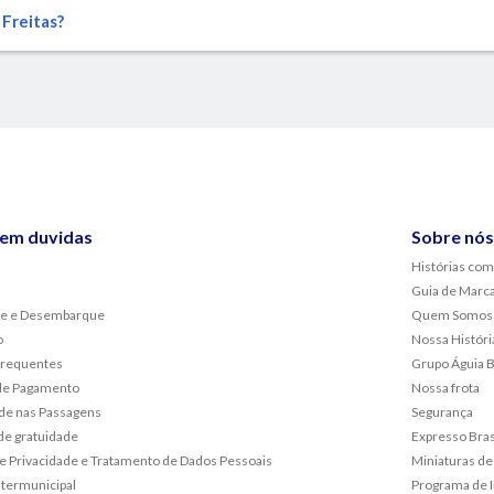
Freitas?
sem duvidas
Sobre nós
Histórias com
Guia de Marc
e e Desembarque
Quem Somos
o
Nossa Históri
frequentes
Grupo Águia 
de Pagamento
Nossa frota
de nas Passagens
Segurança
de gratuidade
Expresso Bras
 de Privacidade e Tratamento de Dados Pessoais
Miniaturas de
ntermunicipal
Programa de 