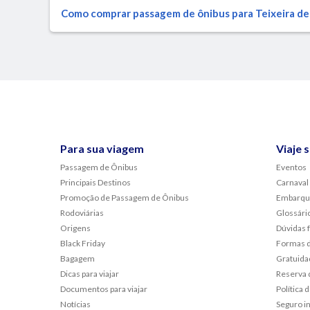
Como comprar passagem de ônibus para Teixeira de 
Para sua viagem
Viaje 
Passagem de Ônibus
Eventos
Principais Destinos
Carnaval
Promoção de Passagem de Ônibus
Embarqu
Rodoviárias
Glossári
Origens
Dúvidas 
Black Friday
Formas 
Bagagem
Gratuida
Dicas para viajar
Reserva 
Documentos para viajar
Política
Notícias
Seguro i