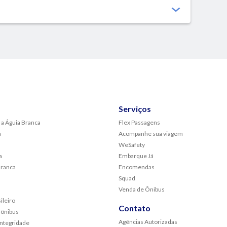
Serviços
 a Águia Branca
Flex Passagens
a
Acompanhe sua viagem
WeSafety
a
Embarque Já
Branca
Encomendas
Squad
Venda de Ônibus
ileiro
Contato
 ônibus
Agências Autorizadas
Integridade