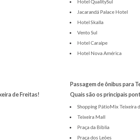
Hotel QualitySul
Jacarandá Palace Hotel
Hotel Skalla
Vento Sul
Hotel Caraipe
Hotel Nova América
Passagem de ônibus para Tei
ira de Freitas!
Quais são os principais pont
Shopping PátioMix Teixeira d
Teixeira Mall
Praça da Bíblia
Praça dos Leões