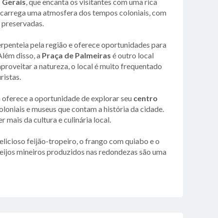
 Gerais
, que encanta os visitantes com uma rica
de carrega uma atmosfera dos tempos coloniais, com
 preservadas.
serpenteia pela região e oferece oportunidades para
Além disso, a
Praça de Palmeiras
é outro local
proveitar a natureza, o local é muito frequentado
ristas.
a oferece a oportunidade de explorar seu
centro
coloniais e museus que contam a história da cidade.
 mais da cultura e culinária local.
icioso feijão-tropeiro, o frango com quiabo e o
queijos mineiros produzidos nas redondezas são uma