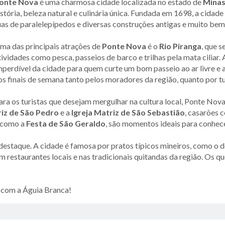
onte Nova
é uma charmosa cidade localizada no estado de
Minas
istória, beleza natural e culinária única. Fundada em 1698, a cida
uas de paralelepípedos e diversas construções antigas e muito bem
ma das principais atrações de
Ponte Nova
é o
Rio Piranga
, que 
tividades como pesca, passeios de barco e trilhas pela mata ciliar. 
mperdível da cidade para quem curte um bom passeio ao ar livre e a
os finais de semana tanto pelos moradores da região, quanto por tu
ara os turistas que desejam mergulhar na cultura local, Ponte Nov
riz de São Pedro
e a
Igreja Matriz de São Sebastião
, casarões 
, como a
Festa de São Geraldo
, são momentos ideais para conhecer
taque. A cidade é famosa por pratos típicos mineiros, como o del
 restaurantes locais e nas tradicionais quitandas da região. Os 
com a Águia Branca!