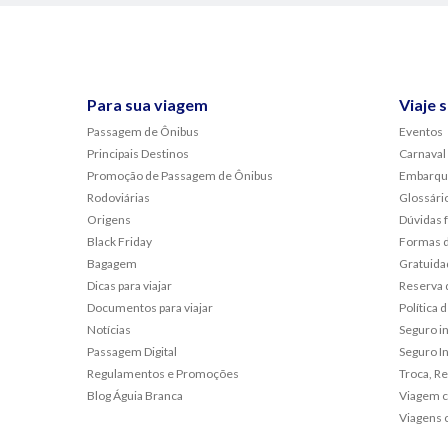
Para sua viagem
Viaje 
Passagem de Ônibus
Eventos
Principais Destinos
Carnaval
Promoção de Passagem de Ônibus
Embarqu
Rodoviárias
Glossári
Origens
Dúvidas 
Black Friday
Formas 
Bagagem
Gratuida
Dicas para viajar
Reserva 
Documentos para viajar
Política
Notícias
Seguro i
Passagem Digital
Seguro In
Regulamentos e Promoções
Troca, R
Blog Águia Branca
Viagem c
Viagens 