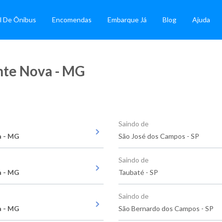
l De Ônibus
Encomendas
Embarque Já
Blog
Ajuda
nte Nova - MG
Saindo de
a - MG
São José dos Campos - SP
Saindo de
a - MG
Taubaté - SP
Saindo de
a - MG
São Bernardo dos Campos - SP