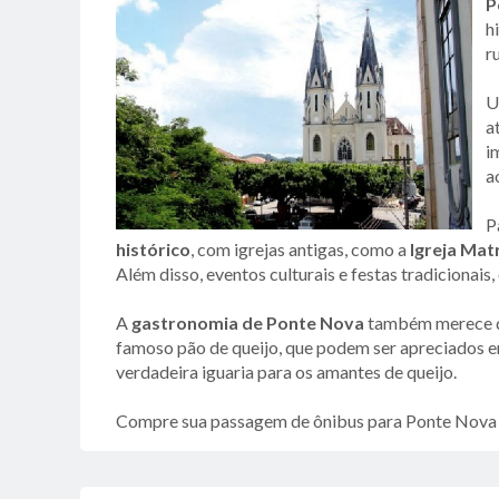
P
h
r
U
a
i
a
P
histórico
, com igrejas antigas, como a
Igreja Mat
Além disso, eventos culturais e festas tradicionais
A
gastronomia de Ponte Nova
também merece des
famoso pão de queijo, que podem ser apreciados em
verdadeira iguaria para os amantes de queijo.
Compre sua passagem de ônibus para Ponte Nova 