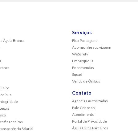
Serviços
 a Águia Branca
Flex Passagens
a
Acompanhe sua viagem
WeSafety
a
Embarque Já
Branca
Encomendas
Squad
Venda de Ônibus
ileiro
Contato
 ônibus
Agências Autorizadas
Integridade
Fale Conosco
egais
Atendimento
osco
Portal de Privacidade
s financeiras
Águia Clube Parceiros
ransparência Salarial