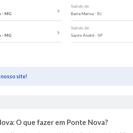
Saindo de
a - MG
Barra Mansa - RJ
Saindo de
a - MG
Santo André - SP
 nosso site!
Nova: O que fazer em Ponte Nova?