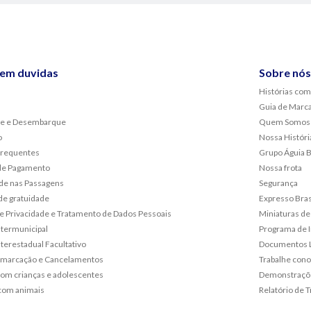
sem duvidas
Sobre nós
Histórias com
Guia de Marc
e e Desembarque
Quem Somos
o
Nossa Históri
frequentes
Grupo Águia 
de Pagamento
Nossa frota
de nas Passagens
Segurança
de gratuidade
Expresso Bras
 de Privacidade e Tratamento de Dados Pessoais
Miniaturas de
ntermunicipal
Programa de 
terestadual Facultativo
Documentos L
emarcação e Cancelamentos
Trabalhe con
om crianças e adolescentes
Demonstraçõe
com animais
Relatório de T