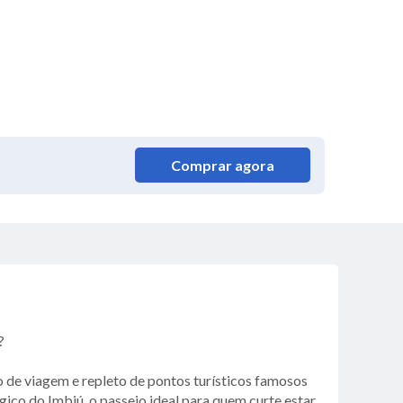
Comprar agora
?
no de viagem e repleto de pontos turísticos famosos
ico do Imbiú, o passeio ideal para quem curte estar