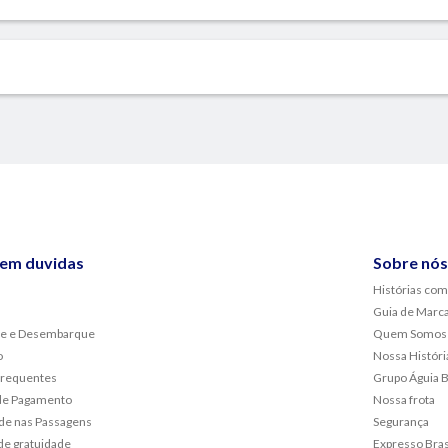
sem duvidas
Sobre nós
Histórias com
Guia de Marc
e e Desembarque
Quem Somos
o
Nossa Históri
frequentes
Grupo Águia 
de Pagamento
Nossa frota
de nas Passagens
Segurança
de gratuidade
Expresso Bras