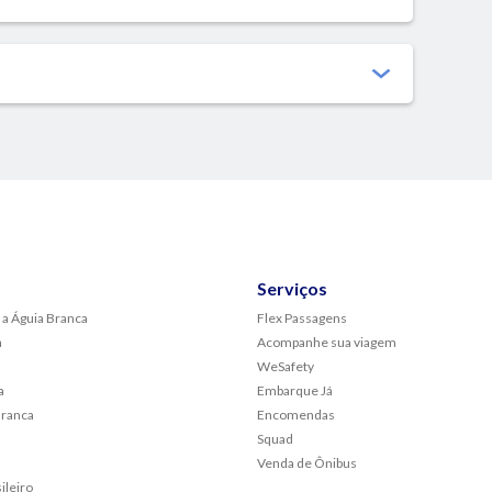
Serviços
 a Águia Branca
Flex Passagens
a
Acompanhe sua viagem
WeSafety
a
Embarque Já
Branca
Encomendas
Squad
Venda de Ônibus
ileiro