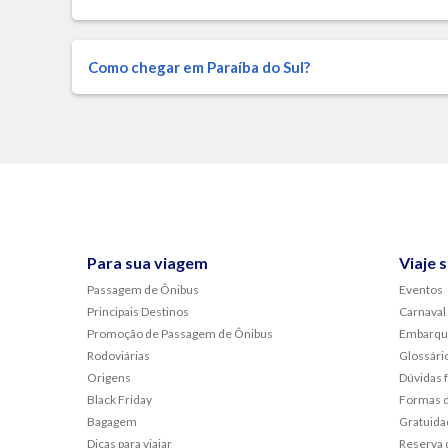
Como chegar em Paraíba do Sul?
Para sua viagem
Viaje 
Passagem de Ônibus
Eventos
Principais Destinos
Carnaval
Promoção de Passagem de Ônibus
Embarqu
Rodoviárias
Glossári
Origens
Dúvidas 
Black Friday
Formas 
Bagagem
Gratuida
Dicas para viajar
Reserva 