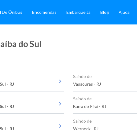
l De Ônibus
Encomendas
Embarque Já
Blog
Ajuda
aíba do Sul
Saindo de
Sul - RJ
Vassouras - RJ
Saindo de
Sul - RJ
Barra do Piraí - RJ
Saindo de
Sul - RJ
Werneck - RJ