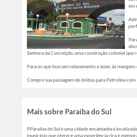
em c
Além
perf
Par
docu
Senhora da Conceição, uma construção colonial que ref
Para os que buscam relaxamento e lazer, às margens 
Compre sua passagem de ônibus para Petrolina com 
Mais sobre Paraíba do Sul
PParaíba do Sul é uma cidade encantadora localizada n
município que oferece uma experiência rica e memoráv