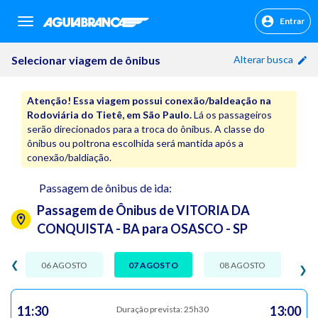
Entrar
sr.header.toggle.navigation
Selecionar viagem de ônibus
Alterar busca
Atenção! Essa viagem possui conexão/baldeação na
Rodoviária do Tietê, em São Paulo.
Lá os passageiros
serão direcionados para a troca do ônibus. A classe do
ônibus ou poltrona escolhida será mantida após a
conexão/baldiação.
Passagem de ônibus de ida:
Passagem de Ônibus de VITORIA DA
CONQUISTA - BA para OSASCO - SP
❮
06 AGOSTO
07 AGOSTO
08 AGOSTO
❯
11:30
13:00
Duração prevista: 25h30