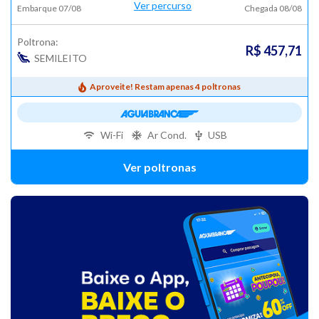
Ver percurso
Embarque 07/08
Chegada 08/08
Poltrona:
R$ 457,71
SEMILEITO
Aproveite! Restam apenas 4 poltronas
Wi-Fi
Ar Cond.
USB
Ver poltronas