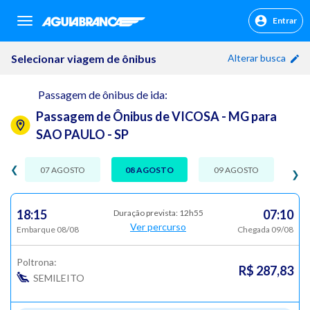
Entrar
sr.header.toggle.navigation
Selecionar viagem de ônibus
Alterar busca
Passagem de ônibus de ida:
Passagem de Ônibus de VICOSA - MG para
SAO PAULO - SP
❮
07 AGOSTO
08 AGOSTO
09 AGOSTO
❯
18:15
07:10
Duração prevista: 12h55
Ver percurso
Embarque 08/08
Chegada 09/08
Poltrona:
R$ 287,83
SEMILEITO