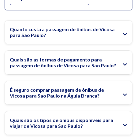
O bairro da Liberdade, de influência Japonesa, atrai muitos
turistas, tanto pelo visual quanto pela gastronomia e lojas. Já
a rua 25 de março, conhecida por ser um dos maiores centros
comerciais da América Latina, lá você encontra de tudo um
Quanto custa a passagem de ônibus de Vicosa
pouco. A Vila Madalena, um dos bairros boêmios de São Paulo,
para Sao Paulo?
também é uma ótima opção para aproveitar.
Na Águia Branca você compra passagem de ônibus do Rio de
Janeiro para São Paulo com preços imperdíveis!
Quais são as formas de pagamento para
passagem de ônibus de Vicosa para Sao Paulo?
O que fazer em São Paulo
É seguro comprar passagem de ônibus de
Rodoviária do Tietê
Vicosa para Sao Paulo na Águia Branca?
Passagem de ônibus para São Paulo
Quais são os tipos de ônibus disponíveis para
viajar de Vicosa para Sao Paulo?
Os Melhores Passeios Gratuitos em São Paulo!