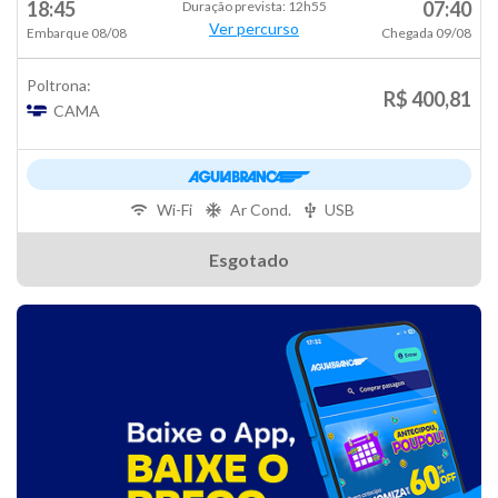
18:45
07:40
Duração prevista: 12h55
Ver percurso
Embarque 08/08
Chegada 09/08
Poltrona:
R$ 400,81
CAMA
Wi-Fi
Ar Cond.
USB
Esgotado