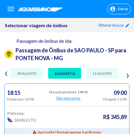
Entrar
sr.header.toggle.navigation
Selecionar viagem de ônibus
Alterar busca
Passagem de ônibus de ida:
Passagem de Ônibus de SAO PAULO - SP para
PONTE NOVA - MG
❮
09 AGOSTO
10 AGOSTO
11 AGOSTO
❯
18:15
09:00
Duração prevista: 14h45
Ver percurso
Embarque 10/08
Chegada 11/08
Poltrona:
R$ 345,89
SEMILEITO
Aproveite! Restam apenas 3 poltronas