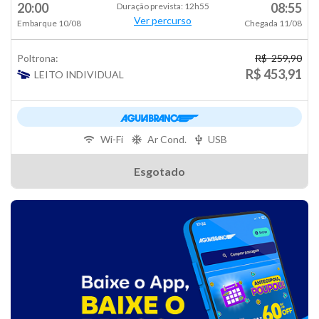
20:00
08:55
Duração prevista: 12h55
Ver percurso
Embarque 10/08
Chegada 11/08
Poltrona:
R$ 259,90
R$ 453,91
LEITO INDIVIDUAL
Wi-Fi
Ar Cond.
USB
Esgotado