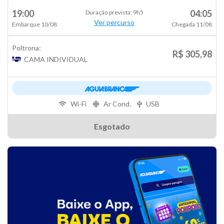
19:00
04:05
Duração prevista: 9h5
Ver percurso
Embarque 10/08
Chegada 11/08
Poltrona:
R$ 305,98
CAMA INDIVIDUAL
Wi-Fi
Ar Cond.
USB
Esgotado