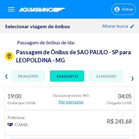
Entrar
sr.header.toggle.navigation
Selecionar viagem de ônibus
Alterar busca
Passagem de ônibus de ida:
Passagem de Ônibus de SAO PAULO - SP para
LEOPOLDINA - MG
❮
09 AGOSTO
10 AGOSTO
11 AGOSTO
❯
19:00
04:05
Duração prevista: 9h5
Ver percurso
Embarque 10/08
Chegada 11/08
Poltrona:
R$ 241,68
CAMA