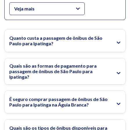
Marx, onde os visitantes podem desfrutar de lagoas, trilhas
para caminhada, áreas de lazer e eventos culturais.
Veja mais
Além do Parque Ipanema, Ipatinga oferece outras atrações
para quem deseja explorar a região. O Parque das Cachoeiras,
por exemplo, proporciona momentos de tranquilidade em
meio a quedas d'água e trilhas, sendo uma excelente opção
Quanto custa a passagem de ônibus de São
para quem busca lazer em um ambiente natural. Já o Centro
Paulo para Ipatinga?
Cultural Usiminas é um importante polo de cultura, com
exposições de arte, teatro e eventos diversos que fomentam
a produção cultural local.
Quais são as formas de pagamento para
passagem de ônibus de São Paulo para
Rodoviária de Ipatinga
Ipatinga?
É seguro comprar passagem de ônibus de São
Paulo para Ipatinga na Águia Branca?
Quais são os tipos de ônibus disponíveis para