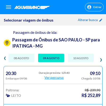
Entrar
sr.header.toggle.navigation
Selecionar viagem de ônibus
Alterar busca
Passagem de ônibus de ida:
Passagem de Ônibus de SAO PAULO - SP para
IPATINGA - MG
❮
08 AGOSTO
09 AGOSTO
10 AGOSTO
❯
20:30
09:10
Duração prevista: 12h40
Ver percurso
Embarque 09/08
Chegada 10/08
Poltrona:
R$ 239,90
R$ 252,89
LEITO