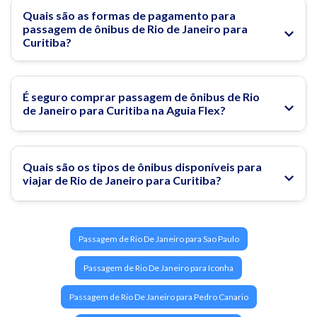
Largo da Ordem e a Igreja da Ordem Terceira de São
Quais são as formas de pagamento para
Francisco. Com uma combinação de natureza, arquitetura e
passagem de ônibus de Rio de Janeiro para
cultura, Curitiba encanta os visitantes!
Curitiba?
É seguro comprar passagem de ônibus de Rio
de Janeiro para Curitiba na Aguia Flex?
Quais são os tipos de ônibus disponíveis para
viajar de Rio de Janeiro para Curitiba?
Passagem de Rio De Janeiro para Sao Paulo
Passagem de Rio De Janeiro para Iconha
Passagem de Rio De Janeiro para Pedro Canario