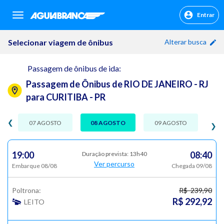
Entrar
sr.header.toggle.navigation
Selecionar viagem de ônibus
Alterar busca
Passagem de ônibus de ida:
Passagem de Ônibus de RIO DE JANEIRO - RJ
para CURITIBA - PR
❮
07 AGOSTO
08 AGOSTO
09 AGOSTO
❯
19:00
08:40
Duração prevista: 13h40
Ver percurso
Embarque 08/08
Chegada 09/08
Poltrona:
R$ 239,90
R$ 292,92
LEITO