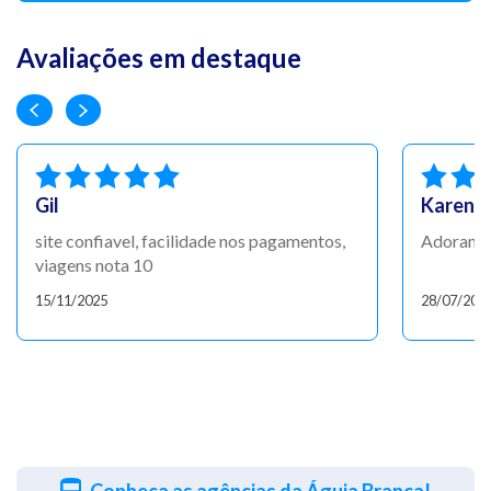
Avaliações em destaque
Gil
Karen
site confiavel, facilidade nos pagamentos,
Adoramos
viagens nota 10
15/11/2025
28/07/202
Conheça as agências da Águia Branca!