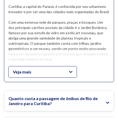
Curitiba, a capital do Paraná, é conhecida por seu urbanismo
inovador e por ser uma das cidades mais organizadas do Brasil.
Com uma extensa rede de parques, praças e bosques. Um
dos principais cartões-postais da cidade é o Jardim Botânico,
famoso por sua estufa de vidro em estilo art nouveau, que
abriga uma grande variedade de plantas tropicais e
subtropicais. O parque também conta com trilhas, jardins
geométricos e um museu, sendo um ponto muito procurado
tanto por moradores quanto por turistas que desejam relaxar
e apreciar a beleza do local.
Outro destaque turístico de Curitiba é a Ópera de Arame,
Veja mais
uma construção arquitetonicamente impressionante, feita de
estruturas metálicas e paredes transparentes, localizada em
meio a um belo lago e vegetação nativa. Próxima dali, está a
Pedreira Paulo Leminski, um espaço cultural ao ar livre que
recebe grandes eventos e shows.
Quanto custa a passagem de ônibus de Rio de
Janeiro para Curitiba?
Além disso, o centro histórico da cidade, com suas ruas de
pedra e construções coloniais preservadas, proporciona um
passeio por importantes marcos culturais e históricos, como o