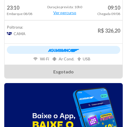
23:10
09:10
Duração prevista: 10h0
Ver percurso
Embarque 08/08
Chegada 09/08
Poltrona:
R$ 326,20
CAMA
Wi-Fi
Ar Cond.
USB
Esgotado