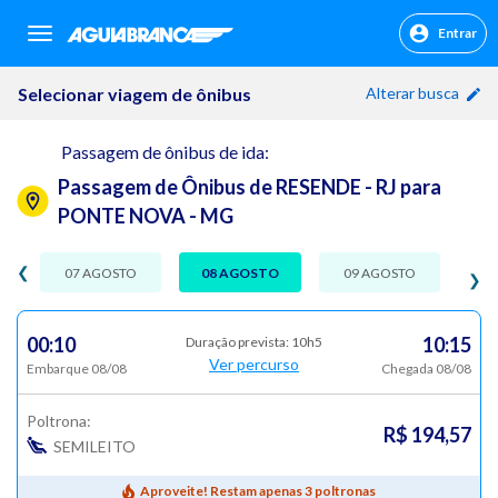
Entrar
sr.header.toggle.navigation
Selecionar viagem de ônibus
Alterar busca
Passagem de ônibus de ida:
Passagem de Ônibus de RESENDE - RJ para
PONTE NOVA - MG
❮
07 AGOSTO
08 AGOSTO
09 AGOSTO
❯
00:10
10:15
Duração prevista: 10h5
Ver percurso
Embarque 08/08
Chegada 08/08
Poltrona:
R$ 194,57
SEMILEITO
Aproveite! Restam apenas 3 poltronas