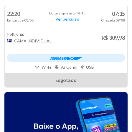
22:20
07:35
Duração prevista: 9h15
Ver percurso
Embarque 08/08
Chegada 09/08
Poltrona:
R$ 309,98
CAMA INDIVIDUAL
Wi-Fi
Ar Cond.
USB
Esgotado