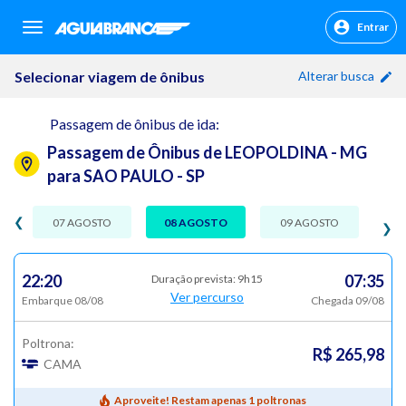
Entrar
sr.header.toggle.navigation
Selecionar viagem de ônibus
Alterar busca
Passagem de ônibus de ida:
Passagem de Ônibus de LEOPOLDINA - MG
para SAO PAULO - SP
❮
07 AGOSTO
08 AGOSTO
09 AGOSTO
❯
22:20
07:35
Duração prevista: 9h15
Ver percurso
Embarque 08/08
Chegada 09/08
Poltrona:
R$ 265,98
CAMA
Aproveite! Restam apenas 1 poltronas