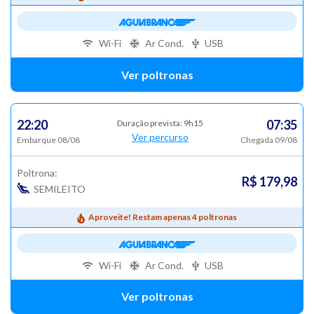
Wi-Fi
Ar Cond.
USB
Ver poltronas
22:20
07:35
Duração prevista: 9h15
Ver percurso
Embarque 08/08
Chegada 09/08
Poltrona:
R$ 179,98
SEMILEITO
Aproveite! Restam apenas 4 poltronas
Wi-Fi
Ar Cond.
USB
Ver poltronas